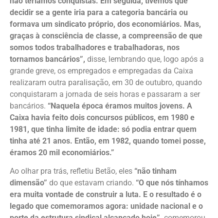
não teríamos conquistas. Em seguida, tivemos que
decidir se a gente iria para a categoria bancária ou
formava um sindicato próprio, dos economiários. Mas,
graças à consciência de classe, a compreensão de que
somos todos trabalhadores e trabalhadoras, nos
tornamos bancários”,
disse, lembrando que, logo após a
grande greve, os empregados e empregadas da Caixa
realizaram outra paralisação, em 30 de outubro, quando
conquistaram a jornada de seis horas e passaram a ser
bancários.
“Naquela época éramos muitos jovens. A
Caixa havia feito dois concursos públicos, em 1980 e
1981, que tinha limite de idade: só podia entrar quem
tinha até 21 anos. Então, em 1982, quando tomei posse,
éramos 20 mil economiários.”
Ao olhar pra trás, refletiu Betão, eles
“não tinham
dimensão”
do que estavam criando.
“O que nós tínhamos
era muita vontade de construir a luta. E o resultado é o
legado que comemoramos agora: unidade nacional e o
porte da estrutura sindical alcançado hoje”,
comemorou