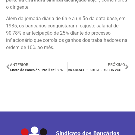
o dirigente.
Além da jornada diária de 6h e a união da data base, em
1985, os bancários conquistaram reajuste salarial de
90,78% e antecipação de 25% diante do processo
inflacionário que corroía os ganhos dos trabalhadores na
ordem de 10% ao mês.
ANTERIOR
PRÓXIMO
Lucro do Banco do Brasil cai 60% e chega a R$ 3,8 bi com alta na inadimplência de pessoa física e do agro
BRADESCO – EDITAL DE CONVOCAÇÃO – PPR E PRB – ASSEMBLEIA GERAL EXTRAORDINÁRIA