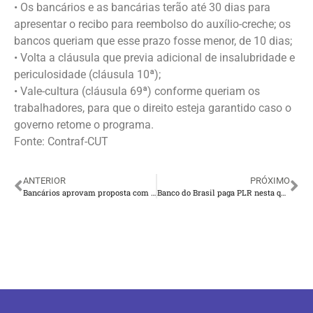
• Os bancários e as bancárias terão até 30 dias para
apresentar o recibo para reembolso do auxílio-creche; os
bancos queriam que esse prazo fosse menor, de 10 dias;
• Volta a cláusula que previa adicional de insalubridade e
periculosidade (cláusula 10ª);
• Vale-cultura (cláusula 69ª) conforme queriam os
trabalhadores, para que o direito esteja garantido caso o
governo retome o programa.
Fonte: Contraf-CUT
ANTERIOR
PRÓXIMO
Bancários aprovam proposta com aumento real e garantia de direitos em quase todo país
Banco do Brasil paga PLR nesta quinta-feira (6)