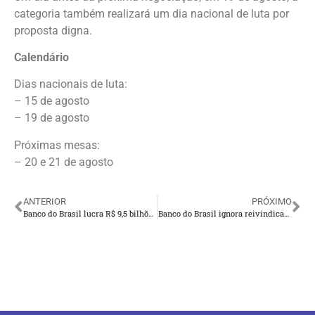
categoria também realizará um dia nacional de luta por
proposta digna.
Calendário
Dias nacionais de luta:
– 15 de agosto
– 19 de agosto
Próximas mesas:
– 20 e 21 de agosto
ANTERIOR
PRÓXIMO
Banco do Brasil lucra R$ 9,5 bilhões no 2º tri e anuncia dividendos
Banco do Brasil ignora reivindicações e frustra representação em nova negociação para renovação do ACT