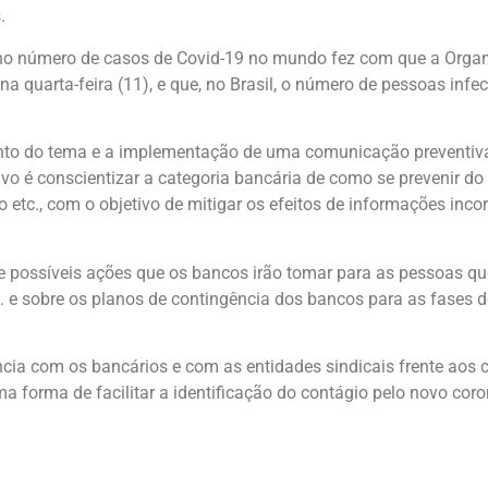
.
 no número de casos de Covid-19 no mundo fez com que a Orga
a quarta-feira (11), e que, no Brasil, o número de pessoas infe
nto do tema e a implementação de uma comunicação preventiva
etivo é conscientizar a categoria bancária de como se prevenir d
 etc., com o objetivo de mitigar os efeitos de informações inco
possíveis ações que os bancos irão tomar para as pessoas que
tc. e sobre os planos de contingência dos bancos para as fases 
ência com os bancários e com as entidades sindicais frente aos c
forma de facilitar a identificação do contágio pelo novo coro