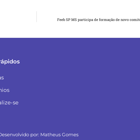
Feeb SP MS participa de formação de novo comit
rápidos
as
nios
alize-se
Desenvolvido por:
Matheus Gomes