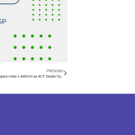
PRÓXIMO
CONTEC convoca empregados(as) e aposentados(as) da Caixa para votar o Aditivo ao ACT Saúde Caixa