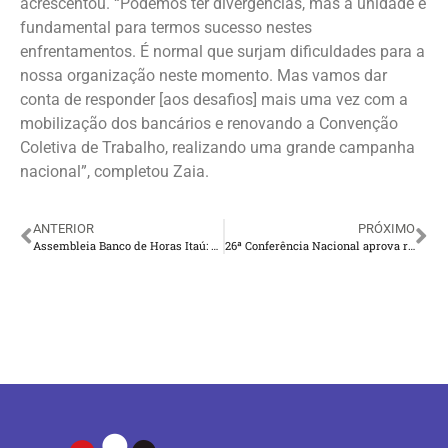
acrescentou. “Podemos ter divergências, mas a unidade é
fundamental para termos sucesso nestes
enfrentamentos. É normal que surjam dificuldades para a
nossa organização neste momento. Mas vamos dar
conta de responder [aos desafios] mais uma vez com a
mobilização dos bancários e renovando a Convenção
Coletiva de Trabalho, realizando uma grande campanha
nacional”, completou Zaia.
ANTERIOR
PRÓXIMO
Assembleia Banco de Horas Itaú: a participação é rápida, mas faz muita diferença, não deixe de responder!
26ª Conferência Nacional aprova reivindicações da campanha