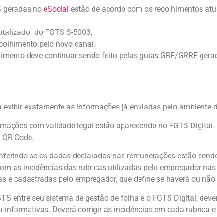
TS geradas no
eSocial
estão de acordo com os recolhimentos atua
 totalizador do FGTS S-5003;
ecolhimento pelo novo canal.
olhimento deve continuar sendo feito pelas guias GRF/GRRF gera
á exibir exatamente as informações já enviadas pelo ambiente 
mações com validade legal estão aparecendo no FGTS Digital. 
m QR Code.
onferindo se os dados declarados nas remunerações estão sendo
com as incidências das rubricas utilizadas pelo empregador na
as e cadastradas pelo empregador, que define se haverá ou não
TS entre seu sistema de gestão de folha e o FGTS Digital, deverá
 informativas. Deverá corrigir as incidências em cada rubrica e