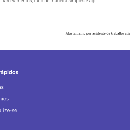
parcelamentos, tudo de maneira simples e ágil.
Afastamento por acidente de trabalho ati
rápidos
as
nios
alize-se