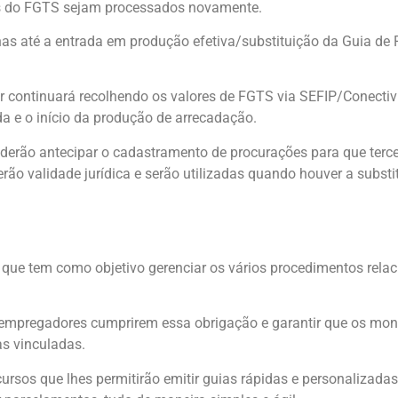
res do FGTS sejam processados novamente.
nas até a entrada em produção efetiva/substituição da Guia de
r continuará recolhendo os valores de FGTS via SEFIP/Conectivi
a e o início da produção de arrecadação.
derão antecipar o cadastramento de procurações para que terc
erão validade jurídica e serão utilizadas quando houver a subst
que tem como objetivo gerenciar os vários procedimentos rel
s empregadores cumprirem essa obrigação e garantir que os mo
s vinculadas.
sos que lhes permitirão emitir guias rápidas e personalizadas, ve