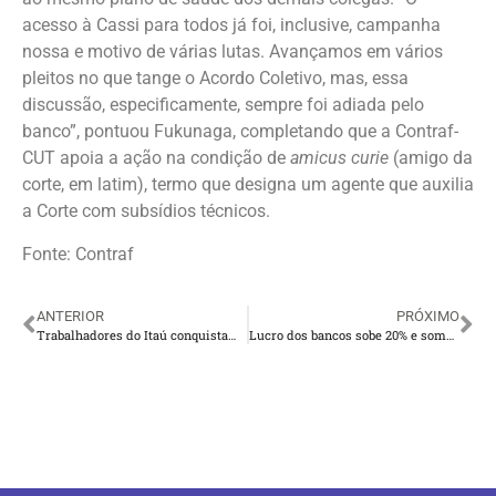
acesso à Cassi para todos já foi, inclusive, campanha
nossa e motivo de várias lutas. Avançamos em vários
pleitos no que tange o Acordo Coletivo, mas, essa
discussão, especificamente, sempre foi adiada pelo
banco”, pontuou Fukunaga, completando que a Contraf-
CUT apoia a ação na condição de
amicus curie
(amigo da
corte, em latim), termo que designa um agente que auxilia
a Corte com subsídios técnicos.
Fonte: Contraf
ANTERIOR
PRÓXIMO
Trabalhadores do Itaú conquistam anistia total das horas negativas
Lucro dos bancos sobe 20% e soma R$ 138 bilhões