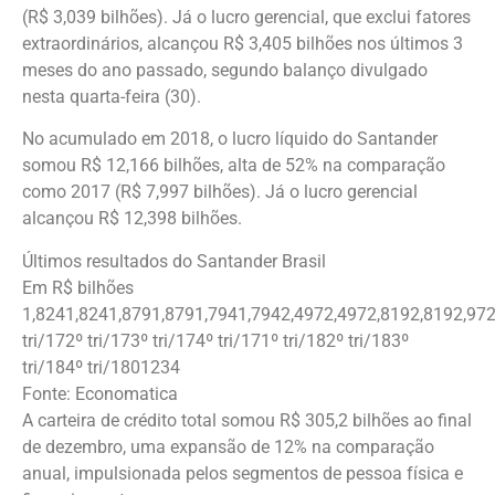
(R$ 3,039 bilhões). Já o lucro gerencial, que exclui fatores
extraordinários, alcançou R$ 3,405 bilhões nos últimos 3
meses do ano passado, segundo balanço divulgado
nesta quarta-feira (30).
No acumulado em 2018, o lucro líquido do Santander
somou R$ 12,166 bilhões, alta de 52% na comparação
como 2017 (R$ 7,997 bilhões). Já o lucro gerencial
alcançou R$ 12,398 bilhões.
Últimos resultados do Santander Brasil
Em R$ bilhões
1,8241,8241,8791,8791,7941,7942,4972,4972,8192,8192,97
tri/172º tri/173º tri/174º tri/171º tri/182º tri/183º
tri/184º tri/1801234
Fonte: Economatica
A carteira de crédito total somou R$ 305,2 bilhões ao final
de dezembro, uma expansão de 12% na comparação
anual, impulsionada pelos segmentos de pessoa física e