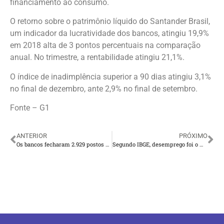
financiamento ao consumo.
O retorno sobre o patrimônio líquido do Santander Brasil,
um indicador da lucratividade dos bancos, atingiu 19,9%
em 2018 alta de 3 pontos percentuais na comparação
anual. No trimestre, a rentabilidade atingiu 21,1%.
O índice de inadimplência superior a 90 dias atingiu 3,1%
no final de dezembro, ante 2,9% no final de setembro.
Fonte – G1
ANTERIOR
PRÓXIMO
Os bancos fecharam 2.929 postos de emprego bancário no Brasil em 2018
Segundo IBGE, desemprego foi o maior dos últimos 7 anos em 13 capitais