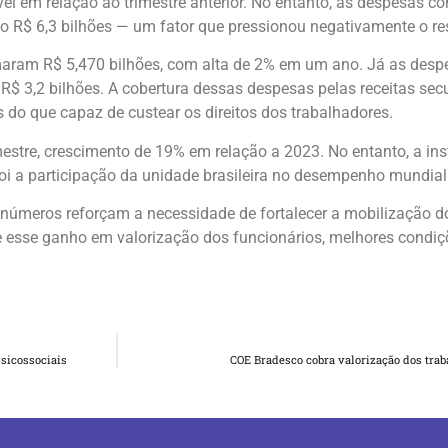
vel em relação ao trimestre anterior. No entanto, as despesas 
R$ 6,3 bilhões — um fator que pressionou negativamente o re
omaram R$ 5,470 bilhões, com alta de 2% em um ano. Já as desp
$ 3,2 bilhões. A cobertura dessas despesas pelas receitas sec
do que capaz de custear os direitos dos trabalhadores.
mestre, crescimento de 19% em relação a 2023. No entanto, a inst
 foi a participação da unidade brasileira no desempenho mundial
úmeros reforçam a necessidade de fortalecer a mobilização do
e esse ganho em valorização dos funcionários, melhores condiç
sicossociais
COE Bradesco cobra valorização dos tra