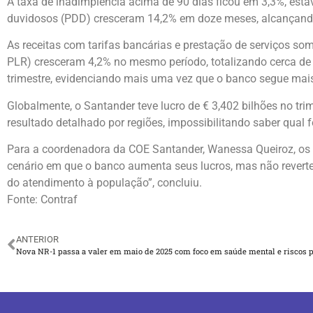
A taxa de inadimplência acima de 90 dias ficou em 3,3%, está
duvidosos (PDD) cresceram 14,2% em doze meses, alcançando 
As receitas com tarifas bancárias e prestação de serviços s
PLR) cresceram 4,2% no mesmo período, totalizando cerca de R
trimestre, evidenciando mais uma vez que o banco segue mais 
Globalmente, o Santander teve lucro de € 3,402 bilhões no tri
resultado detalhado por regiões, impossibilitando saber qual
Para a coordenadora da COE Santander, Wanessa Queiroz, os n
cenário em que o banco aumenta seus lucros, mas não revert
do atendimento à população”, concluiu.
Fonte: Contraf
ANTERIOR
Nova NR-1 passa a valer em maio de 2025 com foco em saúde mental e riscos p