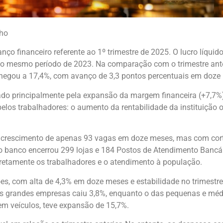
lho
o financeiro referente ao 1º trimestre de 2025. O lucro líquid
o mesmo período de 2023. Na comparação com o trimestre anteri
 chegou a 17,4%, com avanço de 3,3 pontos percentuais em doze
nado principalmente pela expansão da margem financeira (+7,7%
 pelos trabalhadores: o aumento da rentabilidade da instituiç
 crescimento de apenas 93 vagas em doze meses, mas com cort
o banco encerrou 299 lojas e 184 Postos de Atendimento Banc
iretamente os trabalhadores e o atendimento à população.
s, com alta de 4,3% em doze meses e estabilidade no trimestre 
 das grandes empresas caiu 3,8%, enquanto o das pequenas e méd
m veículos, teve expansão de 15,7%.