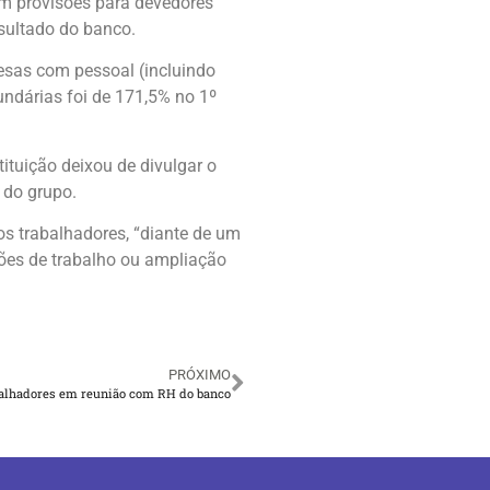
com provisões para devedores
sultado do banco.
esas com pessoal (incluindo
undárias foi de 171,5% no 1º
ituição deixou de divulgar o
 do grupo.
s trabalhadores, “diante de um
ões de trabalho ou ampliação
PRÓXIMO
balhadores em reunião com RH do banco