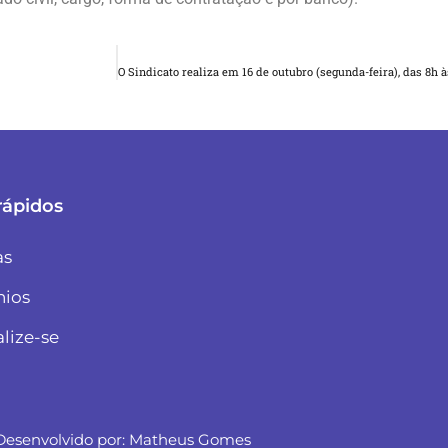
rápidos
as
nios
alize-se
Desenvolvido por:
Matheus Gomes