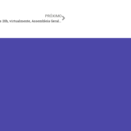
PRÓXIMO
O Sindicato realiza em 16 de outubro (segunda-feira), das 8h às 20h, virtualmente, Assembleia Geral Extraordinária para deliberação e aprovação do acordo coletivo de trabalho sobre sistema de registro eletrônico do controle da jornada do Bradesco, com vigência entre 2023 e 2025.