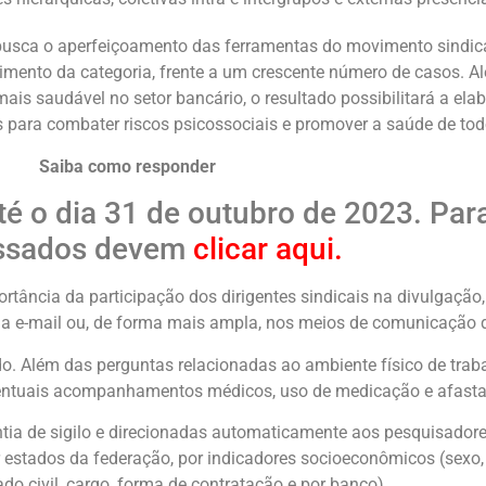
busca o aperfeiçoamento das ferramentas do movimento sindica
mento da categoria, frente a um crescente número de casos. A
is saudável no setor bancário, o resultado possibilitará a elab
s para combater riscos psicossociais e promover a saúde de tod
Saiba como responder
té o dia 31 de outubro de 2023. Para
essados devem
clicar aqui
.
ortância da participação dos dirigentes sindicais na divulgaçã
 e-mail ou, de forma mais ampla, nos meios de comunicação de
o. Além das perguntas relacionadas ao ambiente físico de traba
eventuais acompanhamentos médicos, uso de medicação e afasta
ia de sigilo e direcionadas automaticamente aos pesquisadores
 estados da federação, por indicadores socioeconômicos (sexo, 
ado civil, cargo, forma de contratação e por banco).