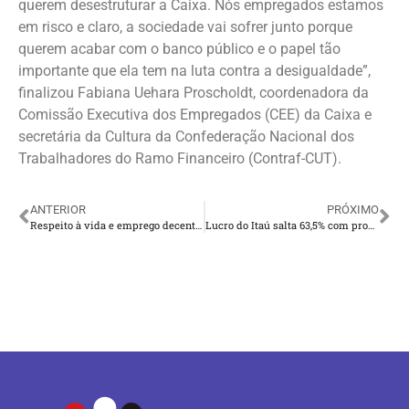
querem desestruturar a Caixa. Nós empregados estamos
em risco e claro, a sociedade vai sofrer junto porque
querem acabar com o banco público e o papel tão
importante que ela tem na luta contra a desigualdade”,
finalizou Fabiana Uehara Proscholdt, coordenadora da
Comissão Executiva dos Empregados (CEE) da Caixa e
secretária da Cultura da Confederação Nacional dos
Trabalhadores do Ramo Financeiro (Contraf-CUT).
ANTERIOR
PRÓXIMO
Respeito à vida e emprego decente são as pautas prioritárias para o 1° de maio
Lucro do Itaú salta 63,5% com provisões menores