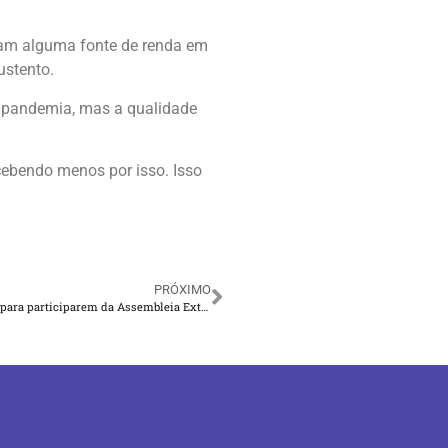
ram alguma fonte de renda em
ustento.
a pandemia, mas a qualidade
ebendo menos por isso. Isso
PRÓXIMO
Sindicato Convoca Bancários Titulares do Plano Saúde Caixa, para participarem da Assembleia Extraordinária Específica