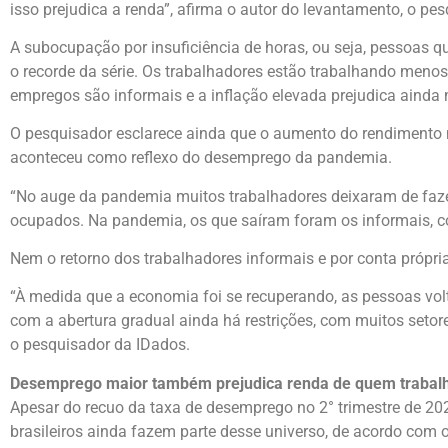
isso prejudica a renda”, afirma o autor do levantamento, o pe
A subocupação por insuficiência de horas, ou seja, pessoas 
o recorde da série. Os trabalhadores estão trabalhando meno
empregos são informais e a inflação elevada prejudica ainda
O pesquisador esclarece ainda que o aumento do rendimento
aconteceu como reflexo do desemprego da pandemia.
“No auge da pandemia muitos trabalhadores deixaram de fazer
ocupados. Na pandemia, os que saíram foram os informais, c
Nem o retorno dos trabalhadores informais e por conta própri
“À medida que a economia foi se recuperando, as pessoas vo
com a abertura gradual ainda há restrições, com muitos setor
o pesquisador da IDados.
Desemprego maior também prejudica renda de quem trabal
Apesar do recuo da taxa de desemprego no 2° trimestre de 202
brasileiros ainda fazem parte desse universo, de acordo com