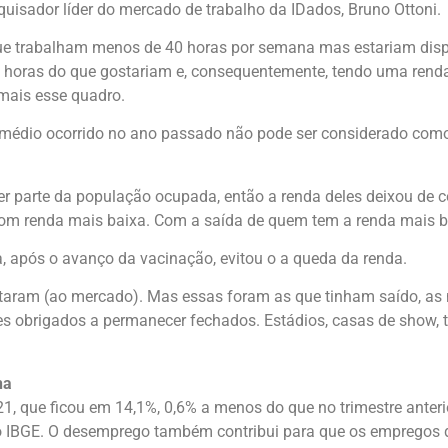
squisador líder do mercado de trabalho da IDados, Bruno Ottoni.
que trabalham menos de 40 horas por semana mas estariam dispo
s horas do que gostariam e, consequentemente, tendo uma renda
 mais esse quadro.
 médio ocorrido no ano passado não pode ser considerado com
 parte da população ocupada, então a renda deles deixou de c
om renda mais baixa. Com a saída de quem tem a renda mais ba
a, após o avanço da vacinação, evitou o a queda da renda.
ltaram (ao mercado). Mas essas foram as que tinham saído, a
es obrigados a permanecer fechados. Estádios, casas de show, te
ha
1, que ficou em 14,1%, 0,6% a menos do que no trimestre anterio
 o IBGE. O desemprego também contribui para que os empregos 