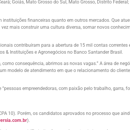
eará; Goiás, Mato Grosso do Sul, Mato Grosso, Distrito Federal;
m instituições financeiras quanto em outros mercados. Que atu
vez mais construir uma cultura diversa, somar novos conhecime
sionais contribuíram para a abertura de 15 mil contas correntes
rnos & Instituições e Agronegócios no Banco Santander Brasil.
 como consequência, abrimos as novas vagas.” A área de negó
 um modelo de atendimento em que o relacionamento do cliente 
 de “pessoas empreendedoras, com paixão pelo trabalho, garra, for
 (CPA 10). Porém, os candidatos aprovados no processo que aind
ersia.com.br
).