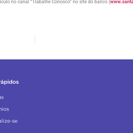
rrículo no canal “Trabalhe Conosco” no site do banco (
www.santa
rápidos
as
nios
alize-se