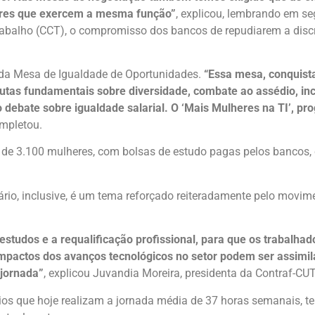
eres que exercem a mesma função”
, explicou, lembrando em se
rabalho (CCT), o compromisso dos bancos de repudiarem a discr
e da Mesa de Igualdade de Oportunidades.
“Essa mesa, conquista
as fundamentais sobre diversidade, combate ao assédio, in
 debate sobre igualdade salarial. O ‘Mais Mulheres na TI’, p
ompletou.
 de 3.100 mulheres, com bolsas de estudo pagas pelos bancos,
ário, inclusive, é um tema reforçado reiteradamente pelo movim
estudos e a requalificação profissional, para que os trabal
pactos dos avanços tecnológicos no setor podem ser assimila
 jornada”
, explicou Juvandia Moreira, presidenta da Contraf-CUT
ios que hoje realizam a jornada média de 37 horas semanais, ter