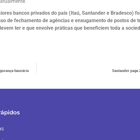
 atualmente.
iores bancos privados do país (Itaú, Santander e Bradesco) foi
so de fechamento de agências e enxugamento de postos de tra
devem ter e que envolve práticas que beneficiem toda a socie
egurança bancária
Santander paga 2
rápidos
as