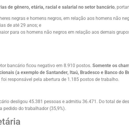
s de gênero, etária, racial e salarial no setor bancário
, porta
lheres negras e homens negros, em relação aos homens não neg
as de até 29 anos; e
maior para os homens não negros em relação aos demais grupo
tor bancário ficou negativo em 8.910 postos.
Somente os cham
cionais (a exemplo de Santander, Itaú, Bradesco e Banco do Br
foi responsável pela abertura de 1.185 postos de trabalho.
ário desligou 45.381 pessoas e admitiu 36.471. Do total de d
a pedido do trabalhador (35,9%).
etária