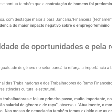
ieese pontua também que a
contratação de homens foi predomin
ersa, com destaque maior a para Bancária/Financeira (fechamen
dência do maior impacto negativo sobre o emprego feminino
.
aldade de oportunidades e pela 
gualdade de gênero no setor bancário reforça a importância a Le
al das Trabalhadoras e dos Trabalhadores do Ramo Financeiro 
istências cultural e estrutural.
 das trabalhadoras e foi um primeiro passo, muito importante, 
ção salarial de gênero e de raça”
, observou.
“Atualmente, o mov
zação. Nas mesas de negociação também temos exigido que as 