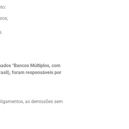
nto:
ros;
s.
ados “Bancos Múltiplos, com
asil), foram responsáveis por
esligamentos, as demissões sem